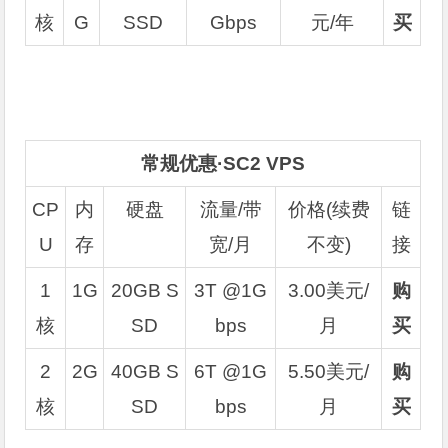
核
G
SSD
Gbps
元/年
买
常规优惠·SC2 VPS
CP
内
硬盘
流量/带
价格(续费
链
U
存
宽/月
不变)
接
1
1G
20GB S
3T @1G
3.00美元/
购
核
SD
bps
月
买
2
2G
40GB S
6T @1G
5.50美元/
购
核
SD
bps
月
买