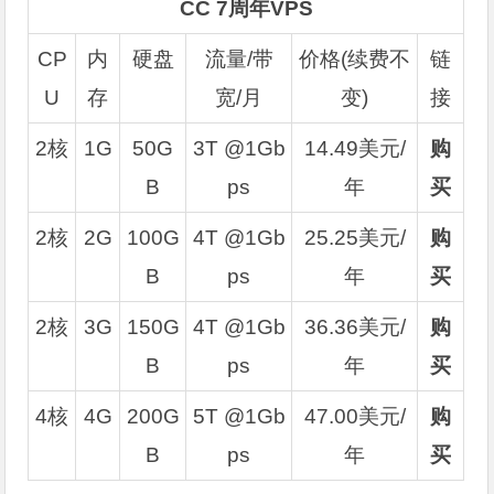
CC 7周年VPS
CP
内
硬盘
流量/带
价格(续费不
链
U
存
宽/月
变)
接
2核
1G
50G
3T @1Gb
14.49美元/
购
B
ps
年
买
2核
2G
100G
4T @1Gb
25.25美元/
购
B
ps
年
买
2核
3G
150G
4T @1Gb
36.36美元/
购
B
ps
年
买
4核
4G
200G
5T @1Gb
47.00美元/
购
B
ps
年
买