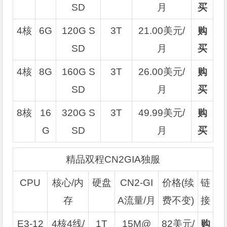
SD
月
买
4核
6G
120G S
3T
21.00美元/
购
SD
月
买
4核
8G
160G S
3T
26.00美元/
购
SD
月
买
8核
16
320G S
3T
49.99美元/
购
G
SD
月
买
精品双程CN2GIA独服
CPU
核心/内
硬盘
CN2-GI
价格(续
链
存
A流量/月
费不变)
接
E3-12
4核4线/
1T
15M@
82美元/
购