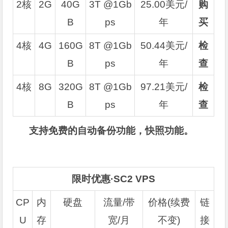
2核
2G
40G
3T @1Gb
25.00美元/
购
B
ps
年
买
4核
4G
160G
8T @1Gb
50.44美元/
检
B
ps
年
查
4核
8G
320G
8T @1Gb
97.21美元/
检
B
ps
年
查
支持免费的自动备份功能，快照功能。
限时优惠·SC2 VPS
CP
内
硬盘
流量/带
价格(续费
链
U
存
宽/月
不变)
接