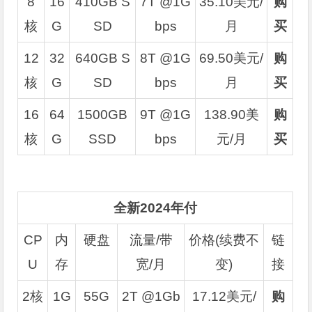
8
16
410GB S
7T @1G
35.10美元/
购
核
G
SD
bps
月
买
12
32
640GB S
8T @1G
69.50美元/
购
核
G
SD
bps
月
买
16
64
1500GB
9T @1G
138.90美
购
核
G
SSD
bps
元/月
买
全新2024年付
CP
内
硬盘
流量/带
价格(续费不
链
U
存
宽/月
变)
接
2核
1G
55G
2T @1Gb
17.12美元/
购