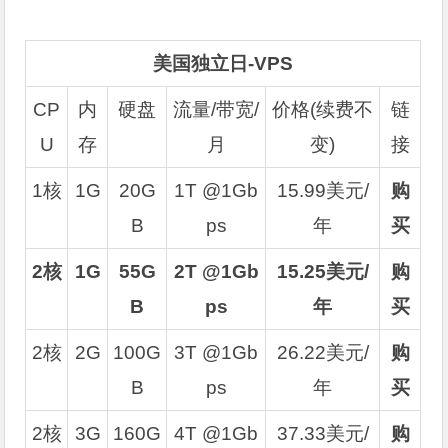
美国独立日-VPS
CP
内
硬盘
流量/带宽/
价格(续费不
链
U
存
月
变)
接
1核
1G
20G
1T @1Gb
15.99美元/
购
B
ps
年
买
2核
1G
55G
2T @1Gb
15.25美元/
购
B
ps
年
买
2核
2G
100G
3T @1Gb
26.22美元/
购
B
ps
年
买
2核
3G
160G
4T @1Gb
37.33美元/
购