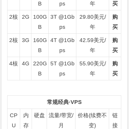
B
ps
年
买
2核
2G
100G
3T @1Gb
29.80美元/
购
B
ps
年
买
2核
3G
160G
4T @1Gb
42.59美元/
购
B
ps
年
买
4核
4G
220G
5T @1Gb
55.90美元/
购
B
ps
年
买
常规经典·VPS
CP
内
硬盘
流量/带宽/
价格(续费不
链
U
存
月
变)
接