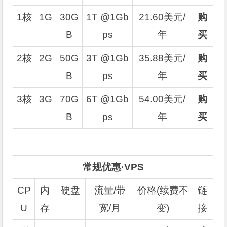
1核
1G
30G
1T @1Gb
21.60美元/
购
B
ps
年
买
2核
2G
50G
3T @1Gb
35.88美元/
购
B
ps
年
买
3核
3G
70G
6T @1Gb
54.00美元/
购
B
ps
年
买
常规优惠·VPS
CP
内
硬盘
流量/带
价格(续费不
链
U
存
宽/月
变)
接