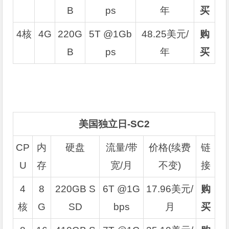
B
ps
年
买
4核
4G
220G
5T @1Gb
48.25美元/
购
B
ps
年
买
美国独立日-SC2
CP
内
硬盘
流量/带
价格(续费
链
U
存
宽/月
不变)
接
4
8
220GB S
6T @1G
17.96美元/
购
核
G
SD
bps
月
买