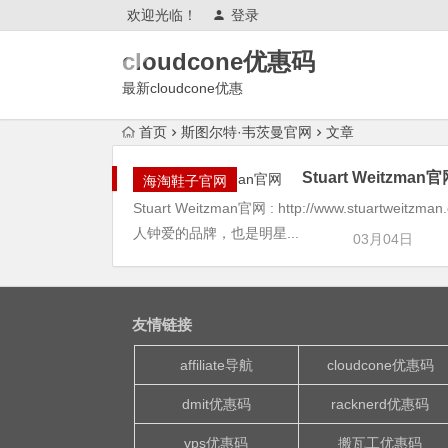
欢迎光临！
登录
cloudcone优惠码
最新cloudcone优惠
2025,cloudcone优惠券,测评怎么
首页
斯图尔特·韦茨曼官网
文章
样?续费,退款,会跑路吗?
Stuart Weitzman
海淘鞋子官网
Stuart Weitzman官网 : http://www.stuart
人钟爱的品牌，也是明星...
03月04日
友情链接
affiliate导航
cloudcone优惠码
dmit优惠码
racknerd优惠码
vps优惠码
搬瓦工优惠码