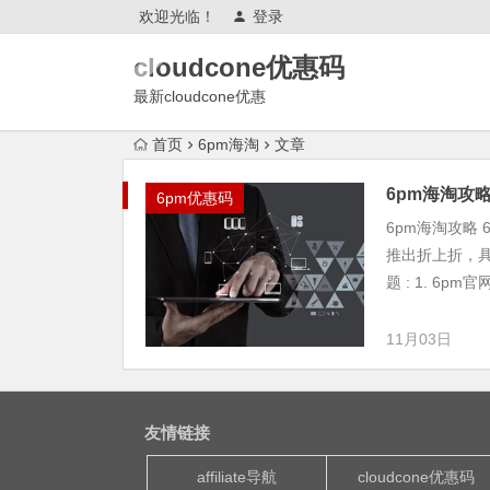
欢迎光临！
登录
cloudcone优惠码
最新cloudcone优惠
2025,cloudcone优惠券,测评怎么
首页
6pm海淘
文章
样?续费,退款,会跑路吗?
6pm海淘攻
6pm优惠码
6pm海淘攻略
推出折上折，具
题 : 1. 6pm官
11月03日
友情链接
affiliate导航
cloudcone优惠码