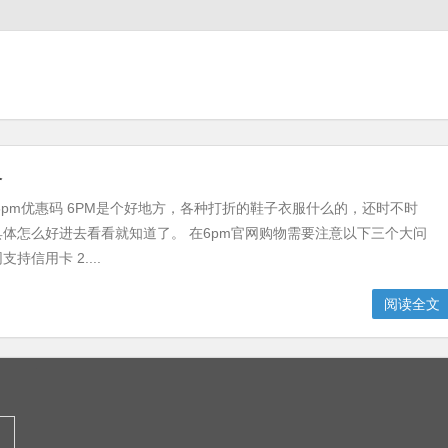
略
 6pm优惠码 6PM是个好地方，各种打折的鞋子衣服什么的，还时不时
体怎么好进去看看就知道了。 在6pm官网购物需要注意以下三个大问
网支持信用卡 2....
阅读全文