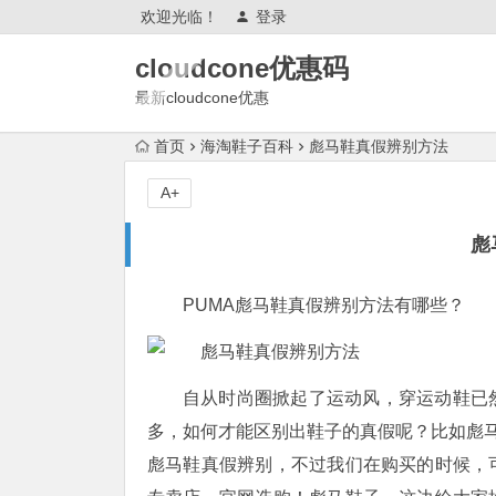
欢迎光临！
登录
cloudcone优惠码
最新cloudcone优惠
2025,cloudcone优惠券,测评怎么
首页
海淘鞋子百科
彪马鞋真假辨别方法
样?续费,退款,会跑路吗?
A+
彪
PUMA彪马鞋真假辨别方法有哪些？
自从时尚圈掀起了运动风，穿运动鞋已
多，如何才能区别出鞋子的真假呢？比如彪
彪马鞋真假辨别，不过我们在购买的时候，