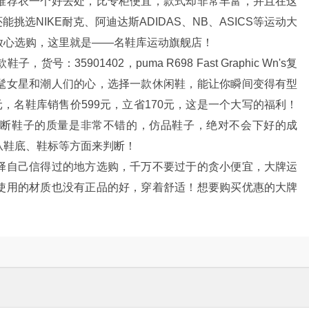
推荐衣一个好去处，比专柜便宜，款式却非常丰富，并且在这
挑选NIKE耐克、阿迪达斯ADIDAS、NB、ASICS等运动大
放心选购，这里就是——名鞋库运动旗舰店！
35901402，puma R698 Fast Graphic Wn's复
髦女星和潮人们的心，选择一款休闲鞋，能让你瞬间变得有型
，名鞋库销售价599元，立省170元，这是一个大写的福利！
判断鞋子的质量是非常不错的，仿品鞋子，绝对不会下好的成
从鞋底、鞋标等方面来判断！
择自己信得过的地方选购，千万不要过于的贪小便宜，大牌运
使用的材质也没有正品的好，穿着舒适！想要购买优惠的大牌