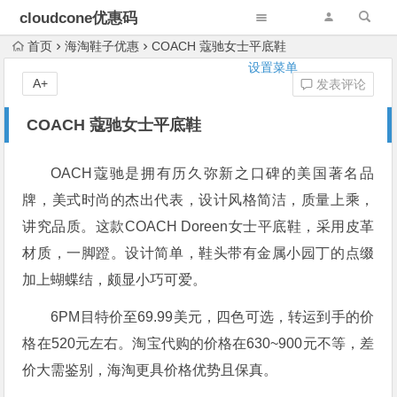
cloudcone优惠码
首页
海淘鞋子优惠
COACH 蔻驰女士平底鞋
设置菜单
A+
发表评论
COACH 蔻驰女士平底鞋
OACH蔻驰是拥有历久弥新之口碑的美国著名品
牌，美式时尚的杰出代表，设计风格简洁，质量上乘，
讲究品质。这款COACH Doreen女士平底鞋，采用皮革
材质，一脚蹬。设计简单，鞋头带有金属小园丁的点缀
加上蝴蝶结，颇显小巧可爱。
6PM目特价至69.99美元，四色可选，转运到手的价
格在520元左右。淘宝代购的价格在630~900元不等，差
价大需鉴别，海淘更具价格优势且保真。