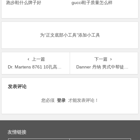
跑步鞋什么牌子好
gucci鞋子质量怎么样
为“正文底部小工具”添加小工具
上一篇
下一篇
Dr. Martens 8761 10孔高帮中性马丁靴
Danner 丹纳 男式中帮徒步靴
文
发表评论
章
导
您必须
登录
才能发表评论！
航
友情链接