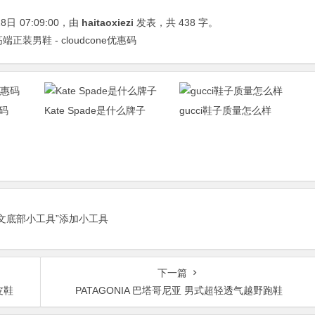
28日
07:09:00
，由
haitaoxiezi
发表，共 438 字。
高端正装男鞋 - cloudcone优惠码
码
Kate Spade是什么牌子
gucci鞋子质量怎么样
正文底部小工具”添加小工具
下一篇
津皮鞋
PATAGONIA 巴塔哥尼亚 男式超轻透气越野跑鞋