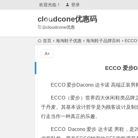
欢迎光临！
登录
cloudcone优惠码
最新cloudcone优惠
2025,cloudcone优惠券,测评怎么
首页
海淘鞋子优惠
海淘鞋子品牌百科
ECCO
样?续费,退款,会跑路吗?
A+
ECCO 爱步
ECCO 爱步Dacono 达卡诺 高端正装男
ECCO（爱步）世界四大休闲鞋类品牌之一
于丹麦。其基本设计哲学是为顾客设计及制
行走当作一种真正的乐趣。
ECCO Dacono 爱步 达卡诺 男