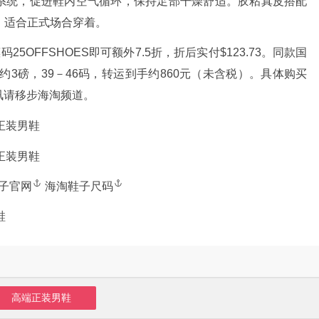
节系统，促进鞋内空气循环，保持足部干燥舒适。胶粘真皮搭配
，适合正式场合穿着。
25OFFSHOES即可额外7.5折，折后实付$123.73。同款国
约3磅，39－46码，转运到手约860元（未含税）。具体购买
讯请移步海淘频道。
子官网
海淘鞋子尺码
鞋
高端正装男鞋