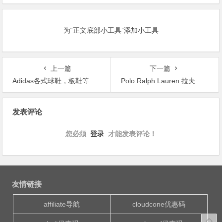
为“正文底部小工具”添加小工具
上一篇
下一篇
Adidas各式球鞋，板鞋等可享额外20% OFF
Polo Ralph Lauren 拉夫劳伦小马标男士帆布鞋
文
发表评论
章
导
您必须
登录
才能发表评论！
航
友情链接
affiliate导航
cloudcone优惠码