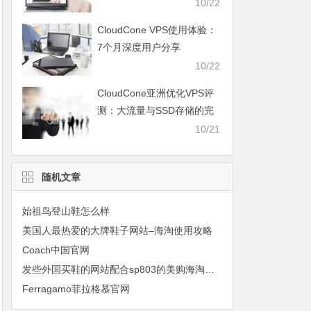
10/22
CloudCone VPS使用体验：
7个月深度用户分享
10/22
CloudCone亚洲优化VPS评
测：大流量与SSD存储的完
美结合
10/21
随机文章
始祖鸟登山鞋怎么样
美国人最热爱的大牌鞋子网站–海淘使用攻略
Coach中国官网
发些外国买鞋的网站配合sp803的美购海淘攻略
Ferragamo菲拉格慕官网