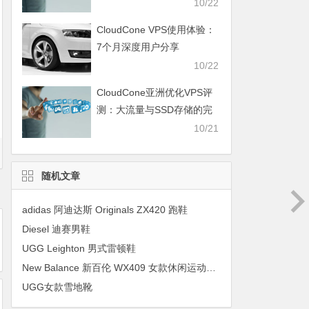
10/22
CloudCone VPS使用体验：
7个月深度用户分享
10/22
CloudCone亚洲优化VPS评
测：大流量与SSD存储的完
美结合
10/21
随机文章
adidas 阿迪达斯 Originals ZX420 跑鞋
Diesel 迪赛男鞋
UGG Leighton 男式雷顿鞋
New Balance 新百伦 WX409 女款休闲运动鞋 29.99美元约￥187
UGG女款雪地靴