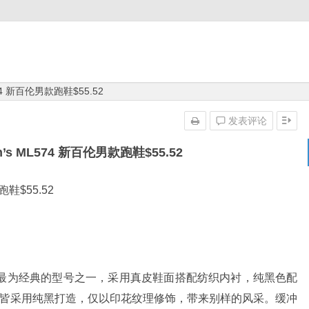
L574 新百伦男款跑鞋$55.52
发表评论
en’s ML574 新百伦男款跑鞋$55.52
跑鞋$55.52
具代表性、最为经典的型号之一，采用真皮鞋面搭配纺织内衬，纯黑色配
底皆采用纯黑打造，仅以印花纹理修饰，带来别样的风采。缓冲