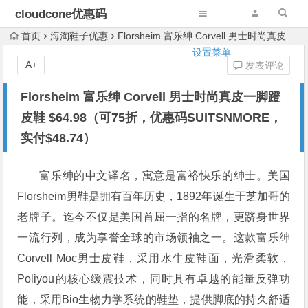
cloudcone优惠码
首页
海淘鞋子优惠
Florsheim 富乐绅 Corvell 男士时尚真皮一脚蹬皮鞋 $64.98（可75折，优惠码SUITSNMORE，实付$48.74）
设置菜单
A+
发表评论
Florsheim 富乐绅 Corvell 男士时尚真皮一脚蹬
皮鞋 $64.98（可75折，优惠码SUITSNMORE，
实付$48.74）
富乐绅的中文译名，寓意是富裕快乐的绅士。美国
Florsheim男鞋是拥有百年历史，1892年诞生于芝加哥的
老牌子。迄今不仅是美国首屈一指的名牌，更跻身世界
一流行列，成为享誉全球的市场领袖之一。这款富乐绅
Corvell Moc男士皮鞋，采用水牛皮鞋面，光滑柔软，
Poliyou的核心缓震技术，同时具有卓越的能量反弹功
能，采用Bio生物力学系统的鞋垫，提供脚底的持久舒适