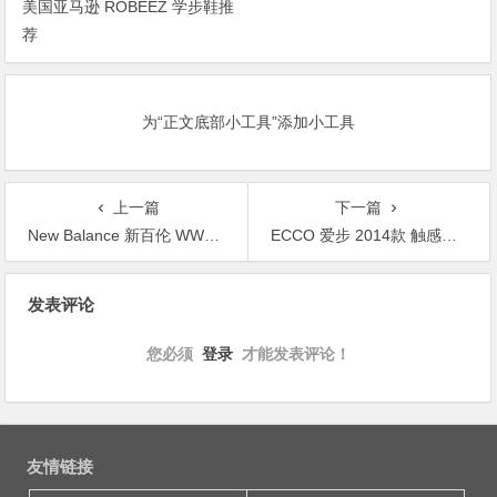
美国亚马逊 ROBEEZ 学步鞋推
荐
为“正文底部小工具”添加小工具
上一篇
下一篇
New Balance 新百伦 WW1569 女士顶级GTX徒步鞋 $82.49（$82.49-$15，实付$67.49）
ECCO 爱步 2014款 触感女士正装平底鞋 $46.95
文
发表评论
章
导
您必须
登录
才能发表评论！
航
友情链接