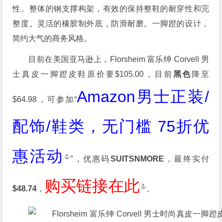
性。整体的钢支撑构架，有效的保持整鞋的耐穿性和完
整度。灵活的橡胶制外底，防滑耐磨。一脚蹬的设计，
简约大气的商务风格。
目前在美国亚马逊上，Florsheim 富乐绅 Corvell 男
士真皮一脚蹬皮鞋原价要$105.00，目前
黑色
降至
Amazon男士正装/
$64.98，可参加“
配饰/鞋类，无门槛 75折优
惠活动
”，优惠码
SUITSNMORE
，最终实付
购买链接在此
$48.74
，
。