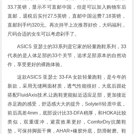
33.7英镑，显示不可直邮中国，但是可以加入购物车后
直邮，退税后实付27.5英镑，直邮中国运费7.18英镑，
直邮到手约320元。再次持平上次推荐好价，大码福利，
尺码合适的女生可以考虑剁手了。
ASICS 亚瑟士的33系列是它家的轻量跑鞋系列，33
代表的是人体足部的33个关节，追求足部原本的自然动
作，享受更好的裸跑体验。
这款ASICS 亚瑟士 33-FA 女款轻量跑鞋，是今年的
新款，采用无缝网面材质，透气性能很好，大底后跟处
搭配FluidAxis技术,让跑鞋更能贴近适应足部，更加接近
赤足跑的感受，舒适感大大的提升，Solyte®轻质中底，
前后高差4mm，底部设计比33-DFA稍厚，和HOKA比较
类似，双重缓冲，避震效果更好，ComforDry抗菌鞋
垫，可保持脚面干爽，AHAR+橡胶外底，防滑耐磨。鞋