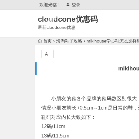
欢迎光临！
登录
cloudcone优惠码
最新cloudcone优惠
2025,cloudcone优惠券,测评怎么
首页
海淘鞋子攻略
mikihouse学步鞋怎么选择
样?续费,退款,会跑路吗?
A+
miki
小朋友的鞋各个品牌的鞋码数区别很大
情况小朋友脚长+0.5cm～1cm是日常的鞋，运
鞋码对应内长大致如下：
12码/11cm
13码/11.5cm