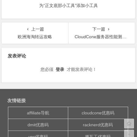
为“正文底部小工具”添加小工具
上一篇
下一篇
欧洲海淘转运攻略
CloudCone服务器性能测试：真实数据告诉你真相
文
发表评论
章
导
您必须
登录
才能发表评论！
航
友情链接
affiliate导航
cloudcone优惠码
dmit优惠码
racknerd优惠码
vps优惠码
搬瓦工优惠码