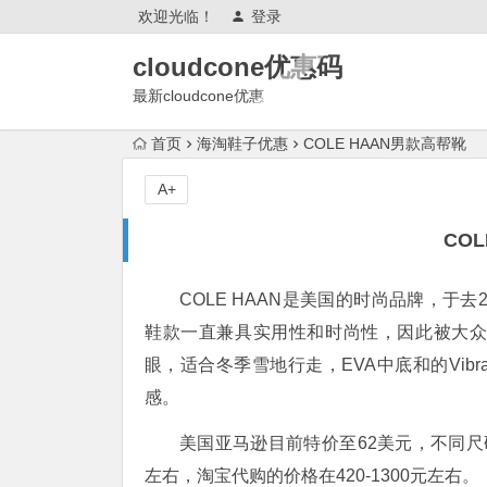
欢迎光临！
登录
cloudcone优惠码
最新cloudcone优惠
2025,cloudcone优惠券,测评怎么
首页
海淘鞋子优惠
COLE HAAN男款高帮靴
样?续费,退款,会跑路吗?
A+
CO
COLE HAAN是美国的时尚品牌，于
鞋款一直兼具实用性和时尚性，因此被大
眼，适合冬季雪地行走，EVA中底和的Vib
感。
美国亚马逊目前特价至62美元，不同尺码
左右，淘宝代购的价格在420-1300元左右。