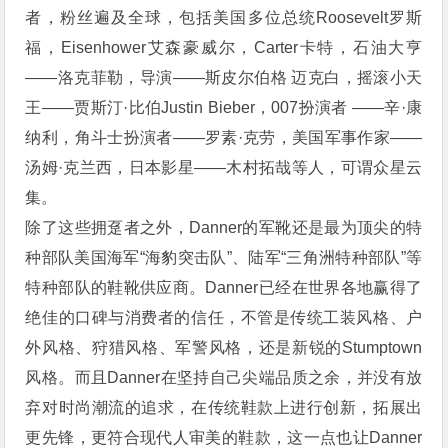
者，粉丝遍及全球，包括美国多位总统Roosevelt罗斯
福，Eisenhower艾森豪威尔，Carter卡特，石油大亨
——洛克菲勒，导演——斯皮尔伯格 迈克白，摇滚小天
王——贾斯汀·比伯Justin Bieber，007扮演者 ——辛·康
纳利，角斗士扮演者——罗素·克劳，美国军事作家——
汤姆·克兰西，日本影星——木村拓哉等人，可谓众星云
集。
除了这些拥趸者之外，Danner的军靴还是最为顶尖的特
种部队美国海军“海豹突击队”、陆军“三角洲特种部队”等
特种部队的鞋靴供应商。Danner已经在世界各地赢得了
绝佳的口碑与消费者的信任，不管是传统工装风格、户
外风格、狩猎风格、军警风格，还是新锐的Stumptown
风格。而且Danner在坚持自己尖端品质之余，并没有放
弃对时尚潮流的追求，在传统鞋款上进行创新，拓展出
更先锋，更符合现代人审美的鞋款，这一点也让Danner