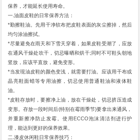
保养，才能延长使用寿命。
一.油面皮鞋的日常保养方法：
*勤擦鞋油。先用干净软布把皮鞋表面的灰尘擦掉，然后
均匀涂油擦拭。
*尽量避免在雨天和下雪天穿着，如果皮鞋受潮了，应放
在通风干燥处吹干，切忌曝晒和烘干;同时不可鞋头朝地
竖放，应该平直放，避免变形。
*当发现油皮鞋的颜色变浅，就需要打油。应该用干布或
晶亮鞋面蜡等专用油擦，切忌使用普通鞋油和液体鞋
油。
*皮鞋存放时，要擦净上油，放在干燥处，切忌挤压造成
变形。存放一段时间后(特别在霉雨季节)要拿出来通风，
并重新擦净防止发霉。使用ECCO泡沫清洁剂进行护
理，能达到更好的保养效果。
二.漆皮休闲鞋日常保养技巧：