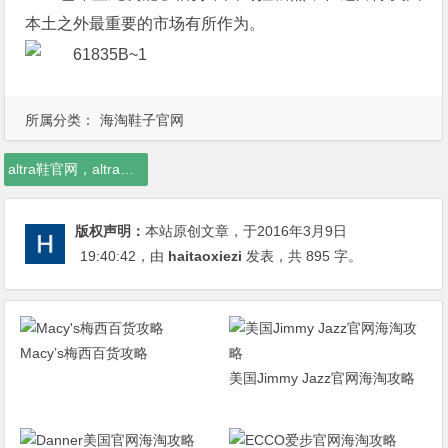
本土之外最重要的市场有所作为。
所属分类：
海淘鞋子官网
altra鞋官网，altra跑鞋，altra 越野跑鞋
版权声明：
本站原创文章，于2016年3月9日
19:40:42
，由
haitaoxiezi
发表，共 895 字。
Macy’s梅西百货攻略
美国Jimmy Jazz官网海淘攻略