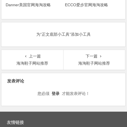
Danner美国官网海淘攻略
ECCO爱步官网海淘攻略
为“正文底部小工具”添加小工具
上一篇
下一篇
海淘鞋子网站推荐
海淘鞋子网站推荐
文
发表评论
章
导
您必须
登录
才能发表评论！
航
友情链接