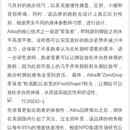
习良好的跑步技巧，以及克服慢性膝盖、足部、小腿和
背部疼痛。同时，该品牌的跑鞋在设计上真正区分性
别，根据男女不同的身体参数和习惯，进行设计。
Altra的核心技术之一就是“零落差”，即鞋跟到脚趾之间水
平高度平衡。这样既可以实现更好的跑步姿势并减少冲
击力，还保留了许多跑者认为在长跑时需要的缓冲。进
一步研究表明，跑者需要可以让脚趾放松并自然伸展的
跑鞋，因为此前市面上的几乎所有跑鞋鞋头都比较窄，
跑步时脚趾难免会受到挤压。 最终，Altra将“ZeroDrop
零落差”鞋底配以加宽的FootShape?鞋头，让脚趾可以
放松并自然伸展，从而提高稳定性和舒适性。
凭借着更贴近跑者的体验性，Altra品牌推出之后，很快
在美国国内引起了关注。过去四年里，该品牌的销售额
以每年65%的增速快速增长。根据NPD集团市场研究公